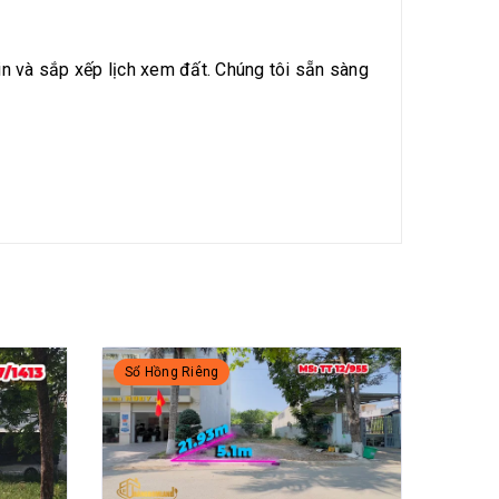
tin và sắp xếp lịch xem đất. Chúng tôi sẵn sàng
Sổ Hồng Riêng
Sổ Hồ