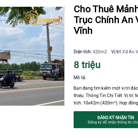
Cho Thuê Mảnh
Trục Chính An 
Vĩnh
Diện tích:
420m2
Vị trí:
Xã An V
8 triệu
Mô tả:
Bạn đang tìm kiếm một vị trí đắc 
thiệu: Thông Tin Chi Tiết: Vị trí:
tích: 10x42m (420m²). Hợp đồng:
ĐĂNG KÝ NHẬN TIN
Đăng ký để nhận thông tin chi 