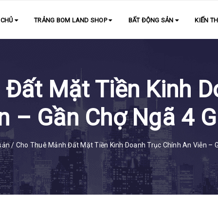
 CHỦ
TRẢNG BOM LAND SHOP
BẤT ĐỘNG SẢN
KIẾN T
Đất Mặt Tiền Kinh D
n – Gần Chợ Ngã 4 G
sản
/
Cho Thuê Mảnh Đất Mặt Tiền Kinh Doanh Trục Chính An Viễn – G