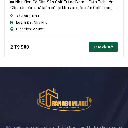
🏡 Nhà Kiên Cố Gần Sân Golf Trảng Bom – Diện Tích Lớn
Cần bán căn nhà kiên cố tại khu vực gần sân Golf Trảng
Bom, diện tích rộng, phù hợp gia đình...
Xã Sông Trầu
Loại BĐS: Nhà Phố
Diện tích: 278m2
2 Tỷ 900
Xem chi tiết
Với nhiều năm kinh nghiệm, Trảng Bom Land tự hào là sàn mua