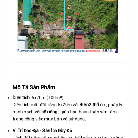
Mô Tả Sản Phẩm
Diện tích:
5x20m (100m²)
Diện tích mặt đất rộng 5x20m với
80m2 thổ cư
, pháp lý
minh bạch với
sổ riêng
, giúp bạn hoàn toàn yên tâm
trong công việc mua bán và sử dụng.
Vị Trí Đắc Địa - Sàn Ích Đầy Đủ
Tếch đất nằm gần các tiện ích thiết yếu như chợ, trường