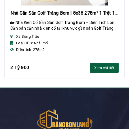
Nhà Gần Sân Golf Trảng Bom | 8x36 278m² 1 Trệt 1
Lửng
🏡 Nhà Kiên Cố Gần Sân Golf Trảng Bom – Diện Tích Lớn
Cần bán căn nhà kiên cố tại khu vực gần sân Golf Trảng
Bom, diện tích rộng, phù hợp gia đình...
Xã Sông Trầu
Loại BĐS: Nhà Phố
Diện tích: 278m2
2 Tỷ 900
Xem chi tiết