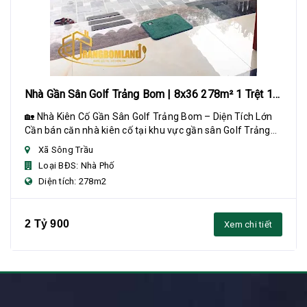
Nhà Gần Sân Golf Trảng Bom | 8x36 278m² 1 Trệt 1
Lửng
🏡 Nhà Kiên Cố Gần Sân Golf Trảng Bom – Diện Tích Lớn
Cần bán căn nhà kiên cố tại khu vực gần sân Golf Trảng
Bom, diện tích rộng, phù hợp gia đình...
Xã Sông Trầu
Loại BĐS: Nhà Phố
Diện tích: 278m2
2 Tỷ 900
Xem chi tiết