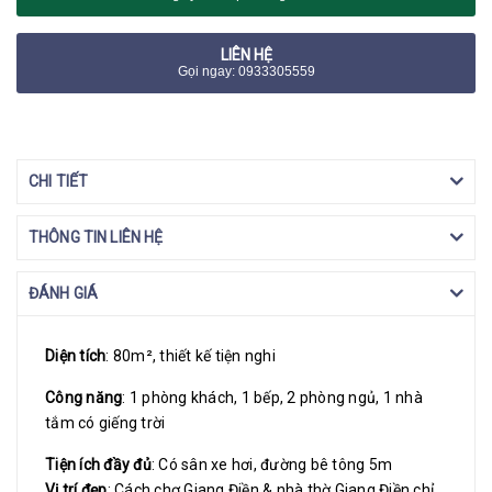
LIÊN HỆ
Gọi ngay: 0933305559
CHI TIẾT
THÔNG TIN LIÊN HỆ
ĐÁNH GIÁ
Diện tích
: 80m², thiết kế tiện nghi
Công năng
: 1 phòng khách, 1 bếp, 2 phòng ngủ, 1 nhà
tắm có giếng trời
Tiện ích đầy đủ
: Có sân xe hơi, đường bê tông 5m
Vị trí đẹp
: Cách chợ Giang Điền & nhà thờ Giang Điền chỉ