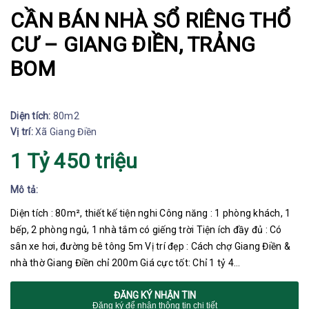
CẦN BÁN NHÀ SỔ RIÊNG THỔ
CƯ – GIANG ĐIỀN, TRẢNG
BOM
Diện tích:
80m2
Vị trí:
Xã Giang Điền
1 Tỷ 450 triệu
Mô tả:
Diện tích : 80m², thiết kế tiện nghi Công năng : 1 phòng khách, 1
bếp, 2 phòng ngủ, 1 nhà tắm có giếng trời Tiện ích đầy đủ : Có
sân xe hơi, đường bê tông 5m Vị trí đẹp : Cách chợ Giang Điền &
nhà thờ Giang Điền chỉ 200m Giá cực tốt: Chỉ 1 tỷ 4…
ĐĂNG KÝ NHẬN TIN
Đăng ký để nhận thông tin chi tiết