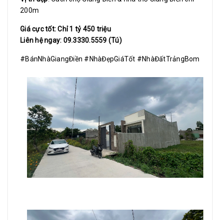
200m
Giá cực tốt: Chỉ 1 tỷ 450 triệu
Liên hệ ngay: 09.3330.5559 (Tú)
#BánNhàGiangĐiền #NhàĐẹpGiáTốt #NhàĐấtTrảngBom