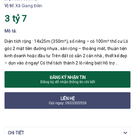
Vị trí:
Xã Giang Điền
3 tỷ 7
Mô tả:
Diện tích rộng : 14x25m (350m²), sổ riêng – có 100m² thổ cư Lô
góc 2 mặt tiền đường nhựa , sân rộng – thoáng mát, thuận tiện
kinh doanh hoặc đầu tư Trên đất có sẵn 2 căn nhà , thiết kế đẹp
– dọn vào ở ngay! Có thể tách thành 2 lô riêng biệt Hỗ trợ …
ĐĂNG KÝ NHẬN TIN
Đăng ký để nhận thông tin chi tiết
LIÊN HỆ
Gọi ngay: 0933305559
CHI TIẾT