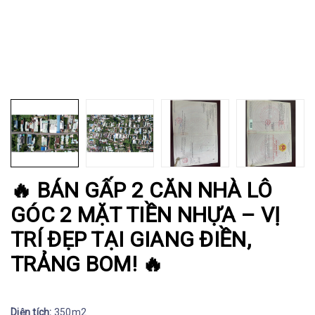
🔥 BÁN GẤP 2 CĂN NHÀ LÔ
GÓC 2 MẶT TIỀN NHỰA – VỊ
TRÍ ĐẸP TẠI GIANG ĐIỀN,
TRẢNG BOM! 🔥
Diện tích:
350m2