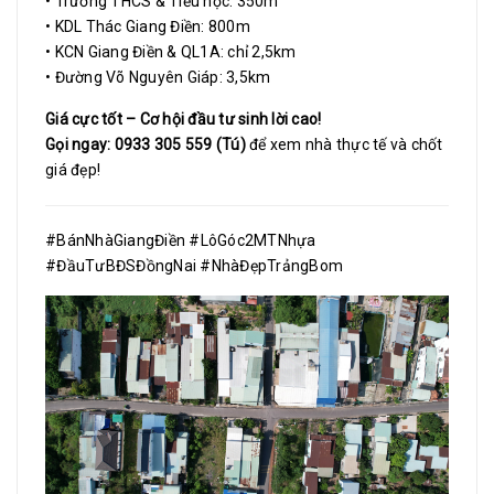
• Trường THCS & Tiểu học: 350m
• KDL Thác Giang Điền: 800m
• KCN Giang Điền & QL1A: chỉ 2,5km
• Đường Võ Nguyên Giáp: 3,5km
Giá cực tốt – Cơ hội đầu tư sinh lời cao!
Gọi ngay: 0933 305 559 (Tú)
để xem nhà thực tế và chốt
giá đẹp!
#BánNhàGiangĐiền #LôGóc2MTNhựa
#ĐầuTưBĐSĐồngNai #NhàĐẹpTrảngBom