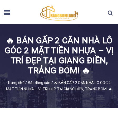
🔥 BÁN GẤP 2 CĂN NHÀ LÔ
GÓC 2 MẶT TIỀN NHỰA – VỊ
TRÍ ĐẸP TẠI GIANG ĐIỀN,
TRẢNG BOM! 🔥
Trang chủ
/
Bất động sản
/
🔥 BÁN GẤP 2 CĂN NHÀ LÔ GÓC 2
MẶT TIỀN NHỰA – VỊ TRÍ ĐẸP TẠI GIANG ĐIỀN, TRẢNG BOM! 🔥