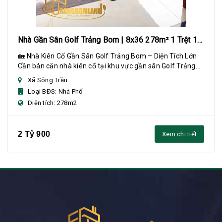
Nhà Gần Sân Golf Trảng Bom | 8x36 278m² 1 Trệt 1
Lửng
🏡 Nhà Kiên Cố Gần Sân Golf Trảng Bom – Diện Tích Lớn
Cần bán căn nhà kiên cố tại khu vực gần sân Golf Trảng
Bom, diện tích rộng, phù hợp gia đình...
Xã Sông Trầu
Loại BĐS: Nhà Phố
Diện tích: 278m2
2 Tỷ 900
Xem chi tiết