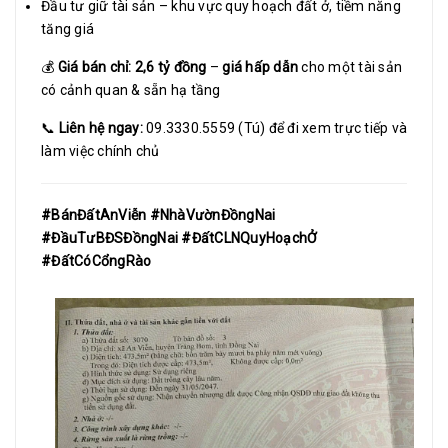
Đầu tư giữ tài sản – khu vực quy hoạch đất ở, tiềm năng
tăng giá
💰
Giá bán chỉ:
2,6 tỷ đồng
–
giá hấp dẫn
cho một tài sản
có cảnh quan & sẵn hạ tầng
📞
Liên hệ ngay:
09.3330.5559 (Tú) để đi xem trực tiếp và
làm việc chính chủ
#BánĐấtAnViễn #NhàVườnĐồngNai
#ĐầuTưBĐSĐồngNai #ĐấtCLNQuyHoạchỞ
#ĐấtCóCổngRào