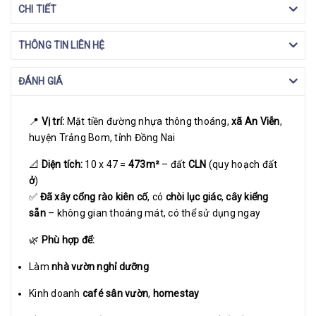
CHI TIẾT
THÔNG TIN LIÊN HỆ
ĐÁNH GIÁ
📍
Vị trí:
Mặt tiền đường nhựa thông thoáng,
xã An Viễn
,
huyện Trảng Bom, tỉnh Đồng Nai
📐
Diện tích:
10 x 47 =
473m²
– đất
CLN
(quy hoạch đất
ở
)
✅
Đã xây cổng rào kiên cố
, có
chòi lục giác
,
cây kiểng
sẵn
– không gian thoáng mát, có thể sử dụng ngay
🌿
Phù hợp để:
Làm
nhà vườn nghỉ dưỡng
Kinh doanh
café sân vườn
,
homestay