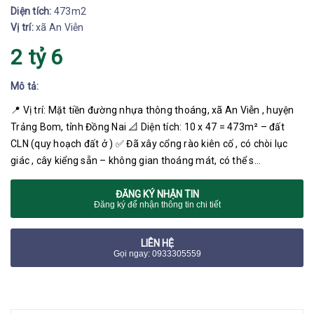
Diện tích:
473m2
Vị trí:
xã An Viễn
2 tỷ 6
Mô tả:
📍 Vị trí: Mặt tiền đường nhựa thông thoáng, xã An Viễn , huyện
Trảng Bom, tỉnh Đồng Nai 📐 Diện tích: 10 x 47 = 473m² – đất
CLN (quy hoạch đất ở ) ✅ Đã xây cổng rào kiên cố , có chòi lục
giác , cây kiểng sẵn – không gian thoáng mát, có thể s…
ĐĂNG KÝ NHẬN TIN
Đăng ký để nhận thông tin chi tiết
LIÊN HỆ
Gọi ngay: 0933305559