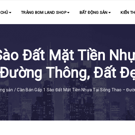
 CHỦ
TRẢNG BOM LAND SHOP
BẤT ĐỘNG SẢN
KIẾN T
Sào Đất Mặt Tiền Nhự
 Đường Thông, Đất Đẹ
ộng sản
/
Cần Bán Gấp 1 Sào Đất Mặt Tiền Nhựa Tại Sông Thao – Đườ