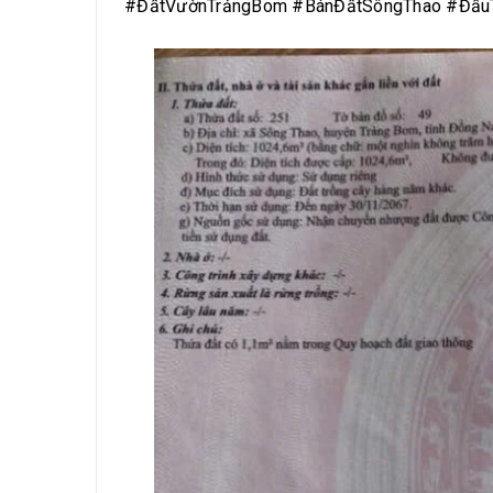
#ĐấtVườnTrảngBom #BánĐấtSôngThao #Đầu