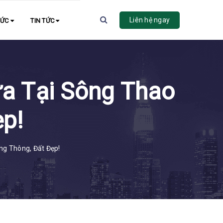
Liên hệ ngay
HỨC
TIN TỨC
a Tại Sông Thao
p!
ng Thông, Đất Đẹp!