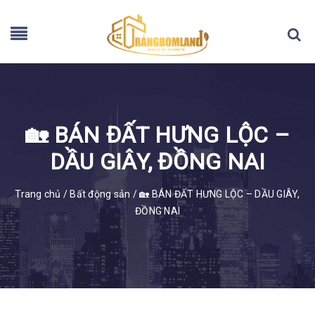
🏡 BÁN ĐẤT HƯNG LỘC –
DẦU GIÂY, ĐỒNG NAI
Trang chủ
/
Bất động sản
/
🏡 BÁN ĐẤT HƯNG LỘC – DẦU GIÂY,
ĐỒNG NAI