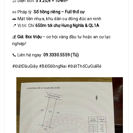
📐 Diện tích:
5 x 20,4 = 104m²
📜 Pháp lý:
Sổ hồng riêng – Full thổ cư
🚗 Mặt tiền nhựa, khu dân cư đông đúc an ninh
📍 Vị trí: Chỉ
650m tới chợ Hưng Nghĩa & QL1A
💰
Giá: 8xx triệu
– cơ hội vàng đầu tư hoặc an cư lạc
nghiệp!
📞 Liên hệ ngay:
09.3330.5559 (Tú)
#ĐấtDầuGiây #BĐSĐồngNai #ĐấtThổCưGiáRẻ