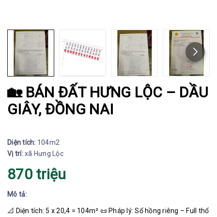
🏡 BÁN ĐẤT HƯNG LỘC – DẦU
GIÂY, ĐỒNG NAI
Diện tích:
104m2
Vị trí:
xã Hưng Lộc
870 triệu
Mô tả:
📐 Diện tích: 5 x 20,4 = 104m² 📜 Pháp lý: Sổ hồng riêng – Full thổ