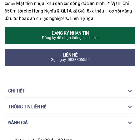
cư 🚗 Mặt tiền nhựa, khu dân cư đông đúc an ninh 📍 Vị trí: Chỉ
650m tới chợ Hưng Nghĩa & QL1A 💰 Giá: 8xx triệu – cơ hội vàng
đầu tư hoặc an cư lạc nghiệp! 📞 Liên hệ nga…
ĐĂNG KÝ NHẬN TIN
Đăng ký để nhận thông tin chi tiết
LIÊN HỆ
Gọi ngay: 0933305559
CHI TIẾT
THÔNG TIN LIÊN HỆ
ĐÁNH GIÁ