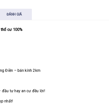
ĐÁNH GIÁ
,
thổ cư 100%
ng Điền – bán kính 2km
– đầu tư hay an cư đều lời!
ẹp nhất!