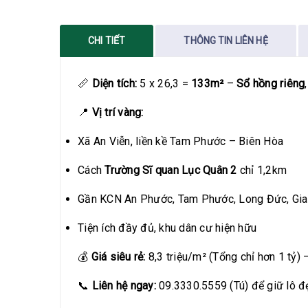
CHI TIẾT
THÔNG TIN LIÊN HỆ
📏
Diện tích:
5 x 26,3 =
133m²
–
Sổ hồng riêng
📍
Vị trí vàng:
Xã An Viễn, liền kề Tam Phước – Biên Hòa
Cách
Trường Sĩ quan Lục Quân 2
chỉ 1,2km
Gần KCN An Phước, Tam Phước, Long Đức, Gia
Tiện ích đầy đủ, khu dân cư hiện hữu
💰
Giá siêu rẻ:
8,3 triệu/m² (Tổng chỉ hơn 1 tỷ) 
📞
Liên hệ ngay:
09.3330.5559 (Tú) để giữ lô đ