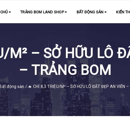
 CHỦ
TRẢNG BOM LAND SHOP
BẤT ĐỘNG SẢN
KIẾN T
ỆU/M² – SỞ HỮU LÔ 
– TRẢNG BOM
Bất động sản
/
🔥 CHỈ 8,3 TRIỆU/M² – SỞ HỮU LÔ ĐẤT ĐẸP AN VIỄN 