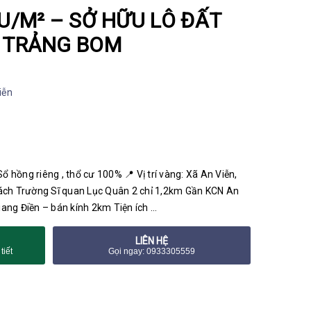
IỆU/M² – SỞ HỮU LÔ ĐẤT
– TRẢNG BOM
iễn
Sổ hồng riêng , thổ cư 100% 📍 Vị trí vàng: Xã An Viễn,
ách Trường Sĩ quan Lục Quân 2 chỉ 1,2km Gần KCN An
ang Điền – bán kính 2km Tiện ích …
LIÊN HỆ
tiết
Gọi ngay: 0933305559