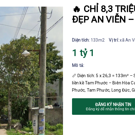
🔥 CHỈ 8,3 TR
ĐẸP AN VIỄN 
Diện tích:
133m2
Vị trí:
xã An V
1 tỷ 1
Mô tả:
📏 Diện tích: 5 x 26,3 = 133m² – 
liền kề Tam Phước – Biên Hòa C
Phước, Tam Phước, Long Đức, Gi
ĐĂNG KÝ NHẬN TIN
Đăng ký để nhận thông tin chi 