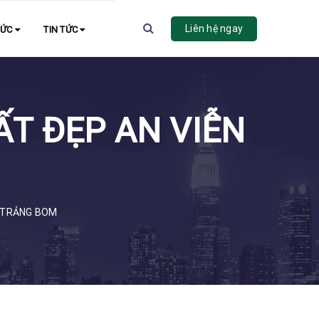
Liên hệ ngay
HỨC
TIN TỨC
ĐẤT ĐẸP AN VIỄN
– TRẢNG BOM