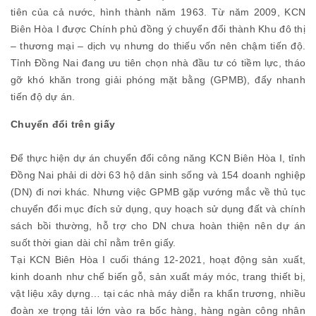
tiên của cả nước, hình thành năm 1963. Từ năm 2009, KCN
Biên Hòa I được Chính phủ đồng ý chuyển đổi thành Khu đô thị
– thương mại – dịch vụ nhưng do thiếu vốn nên chậm tiến độ.
Tỉnh Đồng Nai đang ưu tiên chọn nhà đầu tư có tiềm lực, tháo
gỡ khó khăn trong giải phóng mặt bằng (GPMB), đẩy nhanh
tiến độ dự án.
Chuyển đổi trên giấy
Để thực hiện dự án chuyển đổi công năng KCN Biên Hòa I, tỉnh
Đồng Nai phải di dời 63 hộ dân sinh sống và 154 doanh nghiệp
(DN) đi nơi khác. Nhưng việc GPMB gặp vướng mắc về thủ tục
chuyển đổi mục đích sử dụng, quy hoạch sử dụng đất và chính
sách bồi thường, hỗ trợ cho DN chưa hoàn thiện nên dự án
suốt thời gian dài chỉ nằm trên giấy.
Tại KCN Biên Hòa I cuối tháng 12-2021, hoạt động sản xuất,
kinh doanh như chế biến gỗ, sản xuất máy móc, trang thiết bị,
vật liệu xây dựng… tại các nhà máy diễn ra khẩn trương, nhiều
đoàn xe trọng tải lớn vào ra bốc hàng, hàng ngàn công nhân