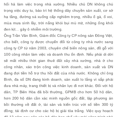
hối hả làm việc trong nhà xưởng. Nhiều chủ DN không chú
trọng việc duy tu, bảo trì hệ thống dây chuyền sản xuất, cơ sở
hạ tầng, đường sá xuống cấp nghiêm trọng, nhiều ổ gà, ổ voi,
mùa mưa sình lầy, trời nắng khói bụi mù mịt, những ống khói
đen kịt… gây ô nhiễm môi trường.
Ông Trần Văn Bình, Giám đốc Công ty CP nông sản Đông Việt,
cho biết, công ty được chuyển đổi từ công ty nhà nước sang
công ty CP từ năm 2003, chuyên chế biến nông sản, đồ gỗ với
100 công nhân làm việc và doanh thu ổn định. Nếu phải di dời
sẽ mất nhiều thời gian thuê đất xây nhà xưởng, nhà ở cho
công nhân, xáo trộn công việc kinh doanh, sản xuất và DN
đang đợi tiền hỗ trợ thu hồi đất của nhà nước. Không chỉ ông
Bình, đa số DN đang kinh doanh, sản xuất lo lắng vì sắp phải
đưa nhà máy, trang thiết bị và nhân lực đi nơi khác. Đối với hộ
dân, TP Biên Hòa đã bồi thường, GPMB cho hơn 50 hộ dân,
hơn 200 hộ dân cần xác minh nguồn gốc đất, lập phương án
bồi thường về đất ở, tài sản và kiến trúc với số tiền 300 tỷ
đồng; tái định cư cho các hộ bị giải tỏa trắng. Việc quy hoạch