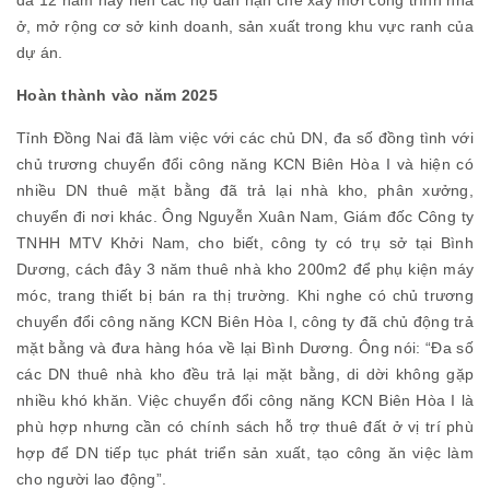
đã 12 năm nay nên các hộ dân hạn chế xây mới công trình nhà
ở, mở rộng cơ sở kinh doanh, sản xuất trong khu vực ranh của
dự án.
Hoàn thành vào năm 2025
Tỉnh Đồng Nai đã làm việc với các chủ DN, đa số đồng tình với
chủ trương chuyển đổi công năng KCN Biên Hòa I và hiện có
nhiều DN thuê mặt bằng đã trả lại nhà kho, phân xưởng,
chuyển đi nơi khác. Ông Nguyễn Xuân Nam, Giám đốc Công ty
TNHH MTV Khởi Nam, cho biết, công ty có trụ sở tại Bình
Dương, cách đây 3 năm thuê nhà kho 200m2 để phụ kiện máy
móc, trang thiết bị bán ra thị trường. Khi nghe có chủ trương
chuyển đổi công năng KCN Biên Hòa I, công ty đã chủ động trả
mặt bằng và đưa hàng hóa về lại Bình Dương. Ông nói: “Đa số
các DN thuê nhà kho đều trả lại mặt bằng, di dời không gặp
nhiều khó khăn. Việc chuyển đổi công năng KCN Biên Hòa I là
phù hợp nhưng cần có chính sách hỗ trợ thuê đất ở vị trí phù
hợp để DN tiếp tục phát triển sản xuất, tạo công ăn việc làm
cho người lao động”.