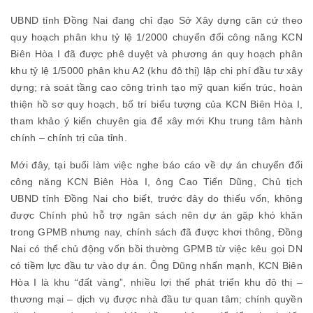
UBND tỉnh Đồng Nai đang chỉ đạo Sở Xây dựng căn cứ theo
quy hoạch phân khu tỷ lệ 1/2000 chuyển đổi công năng KCN
Biên Hòa I đã được phê duyệt và phương án quy hoạch phân
khu tỷ lệ 1/5000 phân khu A2 (khu đô thị) lập chi phí đầu tư xây
dựng; rà soát tầng cao công trình tạo mỹ quan kiến trúc, hoàn
thiện hồ sơ quy hoạch, bố trí biểu tượng của KCN Biên Hòa I,
tham khảo ý kiến chuyên gia để xây mới Khu trung tâm hành
chính – chính trị của tỉnh.
Mới đây, tại buổi làm việc nghe báo cáo về dự án chuyển đổi
công năng KCN Biên Hòa I, ông Cao Tiến Dũng, Chủ tịch
UBND tỉnh Đồng Nai cho biết, trước đây do thiếu vốn, không
được Chính phủ hỗ trợ ngân sách nên dự án gặp khó khăn
trong GPMB nhưng nay, chính sách đã được khơi thông, Đồng
Nai có thể chủ động vốn bồi thường GPMB từ việc kêu gọi DN
có tiềm lực đầu tư vào dự án. Ông Dũng nhấn mạnh, KCN Biên
Hòa I là khu “đất vàng”, nhiều lợi thế phát triển khu đô thị –
thương mại – dịch vụ được nhà đầu tư quan tâm; chính quyền