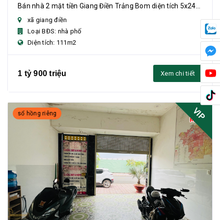
Bán nhà 2 mặt tiền Giang Điền Trảng Bom diện tích 5x24m
(111m²), 1 trệt 1 lửng, 3 phòng ngủ, ...
xã giang điền
Loại BĐS: nhà phố
Diện tích: 111m2
1 tỷ 900 triệu
Xem chi tiết
VIP
sổ hồng riêng