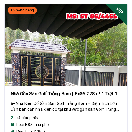
VIP
sổ hồng riêng
Nhà Gần Sân Golf Trảng Bom | 8x36 278m² 1 Trệt 1
Lửng
🏡 Nhà Kiên Cố Gần Sân Golf Trảng Bom – Diện Tích Lớn
Cần bán căn nhà kiên cố tại khu vực gần sân Golf Trảng
Bom, diện tích rộng, phù hợp gia đình...
xã sông trầu
Loại BĐS: nhà phố
Diện tích: 278m2