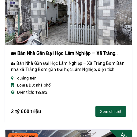
🏡 Bán Nhà Gần Đại Học Lâm Nghiệp – Xã Trảng
Bom
🏡 Bán Nhà Gần Đại Học Lâm Nghiệp – Xã Trảng Bom Bán
nhà xã Trảng Bom gần Đại học Lâm Nghiệp, diện tích
4,6x42m (192m²), sổ riêng thổ cư, đường nh...
quảng tiến
Loại BĐS: nhà phố
Diện tích: 192m2
2 tỷ 600 triệu
Xem chi tiết
VIP
sổ hồng riêng