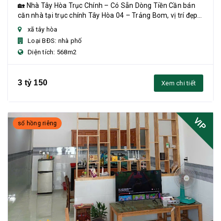
Tiền
🏡 Nhà Tây Hòa Trục Chính – Có Sẵn Dòng Tiền Cần bán
căn nhà tại trục chính Tây Hòa 04 – Trảng Bom, vị trí đẹp,
khu dân cư đông, phù hợp ở kết hợp...
xã tây hòa
Loại BĐS: nhà phố
Diện tích: 568m2
3 tỷ 150
Xem chi tiết
VIP
sổ hồng riêng