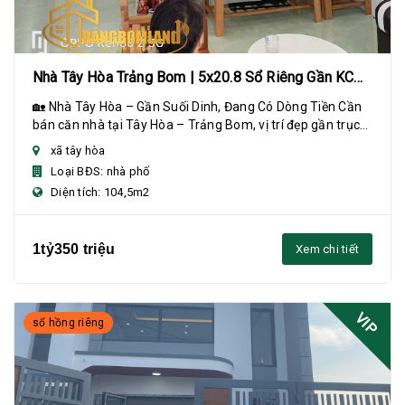
Nhà Tây Hòa Trảng Bom | 5x20.8 Sổ Riêng Gần KCN
Bàu Xéo
🏡 Nhà Tây Hòa – Gần Suối Dinh, Đang Có Dòng Tiền Cần
bán căn nhà tại Tây Hòa – Trảng Bom, vị trí đẹp gần trục
chính Suối Dinh, phù hợp ở lâu dài ...
xã tây hòa
Loại BĐS: nhà phố
Diện tích: 104,5m2
1tỷ350 triệu
Xem chi tiết
VIP
sổ hồng riêng