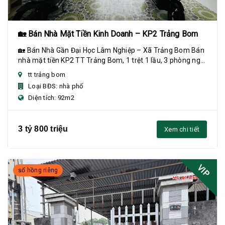
🏡 Bán Nhà Mặt Tiền Kinh Doanh – KP2 Trảng Bom
🏡 Bán Nhà Gần Đại Học Lâm Nghiệp – Xã Trảng Bom Bán
nhà mặt tiền KP2 TT Trảng Bom, 1 trệt 1 lầu, 3 phòng ngủ,
gần khu nhà ở xã hội Kinh Oanh và T...
tt trảng bom
Loại BĐS: nhà phố
Diện tích: 92m2
3 tỷ 800 triệu
Xem chi tiết
VIP
sổ hồng riêng