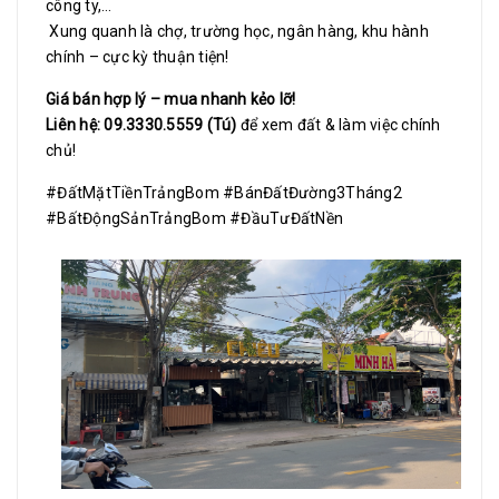
công ty,…
Xung quanh là chợ, trường học, ngân hàng, khu hành
chính – cực kỳ thuận tiện!
Giá bán hợp lý – mua nhanh kẻo lỡ!
Liên hệ: 09.3330.5559 (Tú)
để xem đất & làm việc chính
chủ!
#ĐấtMặtTiềnTrảngBom #BánĐấtĐường3Tháng2
#BấtĐộngSảnTrảngBom #ĐầuTưĐấtNền