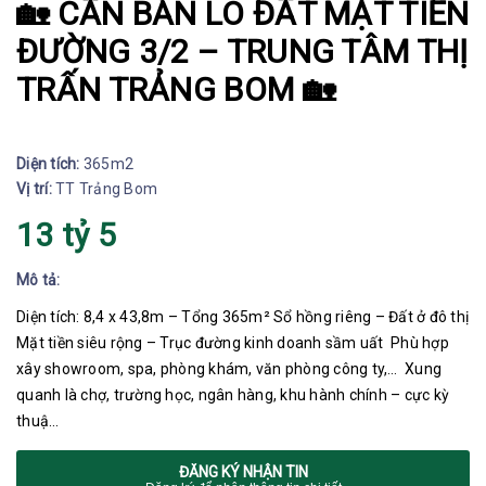
🏡 CẦN BÁN LÔ ĐẤT MẶT TIỀN
ĐƯỜNG 3/2 – TRUNG TÂM THỊ
TRẤN TRẢNG BOM 🏡
Diện tích:
365m2
Vị trí:
TT Trảng Bom
13 tỷ 5
Mô tả:
Diện tích: 8,4 x 43,8m – Tổng 365m² Sổ hồng riêng – Đất ở đô thị
Mặt tiền siêu rộng – Trục đường kinh doanh sầm uất Phù hợp
xây showroom, spa, phòng khám, văn phòng công ty,… Xung
quanh là chợ, trường học, ngân hàng, khu hành chính – cực kỳ
thuậ…
ĐĂNG KÝ NHẬN TIN